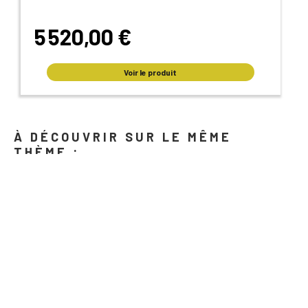
5 520,00 €
Voir le produit
À DÉCOUVRIR SUR LE MÊME
THÈME :
Attention si vous utilisez la clim les portes ouvertes !
Bientôt la clim bloquée à 25°C ?
Canicule : fabriquer une clim en 2 secondes !
Clim mobile : pour ou contre ? Nous tranchons enfin !
Climatisation : stop aux idées reçues !
Je veux une clim écolo !
La clim rend-elle malade ?
La clim, kézako ?
Savez-vous d'où vient la climatisation ?