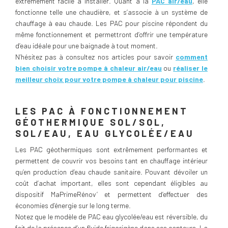
extrêmement facile à installer. Quant à la
PAC air/eau
, elle
fonctionne telle une chaudière, et s’associe à un système de
chauffage à eau chaude. Les PAC pour piscine répondent du
même fonctionnement et permettront d’offrir une température
d’eau idéale pour une baignade à tout moment.
N’hésitez pas à consultez nos articles pour savoir
comment
bien choisir votre pompe à chaleur air/eau
ou
réaliser le
meilleur choix pour votre pompe à chaleur pour piscine
.
LES PAC À FONCTIONNEMENT
GÉOTHERMIQUE SOL/SOL,
SOL/EAU, EAU GLYCOLÉE/EAU
Les PAC géothermiques sont extrêmement performantes et
permettent de couvrir vos besoins tant en chauffage intérieur
qu’en production d’eau chaude sanitaire. Pouvant dévoiler un
coût d’achat important, elles sont cependant éligibles au
dispositif MaPrimeRénov’ et permettent d’effectuer des
économies d’énergie sur le long terme.
Notez que le modèle de PAC eau glycolée/eau est réversible, du
fait de la présence d’un fluide frigorigène dans ses capteurs. La