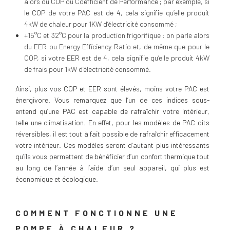
alors du COP ou Coefficient de Performance ; par exemple, si
le COP de votre PAC est de 4, cela signifie qu’elle produit
4kW de chaleur pour 1KW d’électricité consommé ;
+15°C et 32°C pour la production frigorifique : on parle alors
du EER ou Energy Efficiency Ratio et, de même que pour le
COP, si votre EER est de 4, cela signifie qu’elle produit 4kW
de frais pour 1kW d’électricité consommé.
Ainsi, plus vos COP et EER sont élevés, moins votre PAC est
énergivore. Vous remarquez que l’un de ces indices sous-
entend qu’une PAC est capable de rafraîchir votre intérieur,
telle une climatisation. En effet, pour les modèles de PAC dits
réversibles, il est tout à fait possible de rafraîchir efficacement
votre intérieur. Ces modèles seront d’autant plus intéressants
qu’ils vous permettent de bénéficier d’un confort thermique tout
au long de l’année à l’aide d’un seul appareil, qui plus est
économique et écologique.
COMMENT FONCTIONNE UNE
POMPE À CHALEUR ?