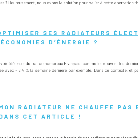
s ? Heureusement, nous avons la solution pour palier à cette aberration th
PTIMISER SES RADIATEURS ÉLEC
 ÉCONOMIES D’ÉNERGIE ?
voir été entendu par de nombreux Français, comme le prouvent les dernie
ée avec – 7,4 % la semaine dernière par exemple. Dans ce contexte, et p
MON RADIATEUR NE CHAUFFE PAS 
DANS CET ARTICLE !
nt plutôt douces, nous avons tous besoin de nos radiateurs pour réchauffe