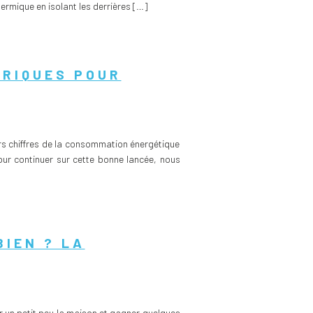
ermique en isolant les derrières […]
TRIQUES POUR
rs chiffres de la consommation énergétique
our continuer sur cette bonne lancée, nous
BIEN ? LA
r un petit peu la maison et gagner quelques