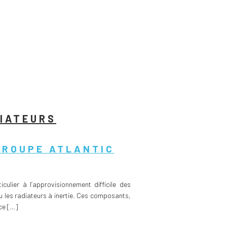
DIATEURS
GROUPE ATLANTIC
ulier à l’approvisionnement difficile des
 les radiateurs à inertie. Ces composants,
ce […]