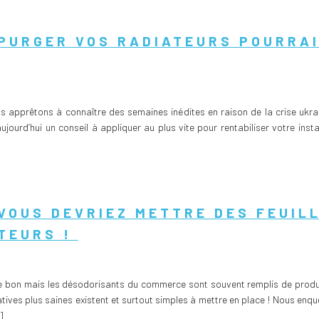
PURGER VOS RADIATEURS POURRA
nous apprêtons à connaître des semaines inédites en raison de la crise uk
jourd’hui un conseil à appliquer au plus vite pour rentabiliser votre inst
VOUS DEVRIEZ METTRE DES FEUIL
TEURS !
te bon mais les désodorisants du commerce sont souvent remplis de produi
ives plus saines existent et surtout simples à mettre en place ! Nous enquê
]